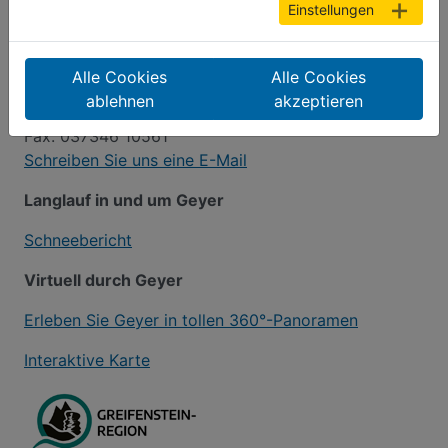
Einstellungen
Ansprechpartner der Stadt-Geyer
Tourist-Information Geyer
Alle Cookies
Alle Cookies
Altmarkt 1 · 09468 Geyer
ablehnen
akzeptieren
Telefon: 037346 10521
Fax: 037346 10561
Schreiben Sie uns eine E-Mail
Langlauf in und um Geyer
Schneebericht
Virtuell durch Geyer
Erleben Sie Geyer in tollen 360°-Panoramen
Interaktive Karte