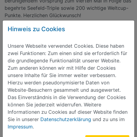
beruhigendem Vorsprung zum vierten Mal in Folge das
begehrte Seefeld-Triple sowie 200 wichtige Weltcup-
Punkte. Herzlichen Glückwunsch!
Hinweis zu Cookies
Zurück
Unsere Webseite verwendet Cookies. Diese haben
zwei Funktionen: Zum einen sind sie erforderlich für
die grundlegende Funktionalität unserer Website.
Zum anderen können wir mit Hilfe der Cookies
unsere Inhalte für Sie immer weiter verbessern.
Hierzu werden pseudonymisierte Daten von
Sie haben Fragen ?
Website-Besuchern gesammelt und ausgewertet.
Das Einverständnis in die Verwendung der Cookies
Stadtverwaltung Geyer
können Sie jederzeit widerrufen. Weitere
Altmarkt 1 · 09468 Geyer
Informationen zu Cookies auf dieser Website finden
Telefon: 037346 1050
Sie in unserer
Datenschutzerklärung
und zu uns im
Fax: 037346 10562
Impressum
.
Schreiben Sie uns eine E-Mail