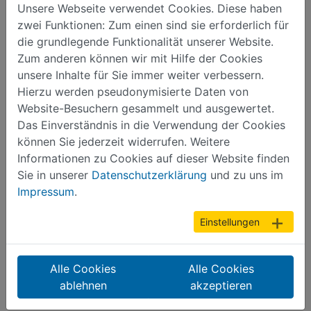
Unsere Webseite verwendet Cookies. Diese haben
auf 7 Etagen Bergbau- und Stadtgeschichte,
zwei Funktionen: Zum einen sind sie erforderlich für
Posamenten, Türmer(S)pass für Kinder und eine
die grundlegende Funktionalität unserer Website.
Sonderausstellung
Zum anderen können wir mit Hilfe der Cookies
unsere Inhalte für Sie immer weiter verbessern.
3 Altmarkt - Sa/So 13 – 19 Uhr
Hierzu werden pseudonymisierte Daten von
Generationstreff & Außengrill
Website-Besuchern gesammelt und ausgewertet.
mit herzhaften und süßen Gerichten
Das Einverständnis in die Verwendung der Cookies
Altmarkt am Brunnen
können Sie jederzeit widerrufen. Weitere
Informationen zu Cookies auf dieser Website finden
ehem. Cafe Rost
Sie in unserer
Datenschutzerklärung
und zu uns im
Glühwein “weiß und heiß” vom Schloss Wackerbarth
Impressum
.
und verschiedene Leckereien
Annaberger Str. 1
Einstellungen
4 Mittelaltermarkt am Pizzastübl - Sa 13 - 22 Uhr,
So 13 - 20 Uhr
Alle Cookies
Alle Cookies
Livemusik, Feuershow, Gauklerei;
ablehnen
akzeptieren
Pochwerkmühlengässchen 6