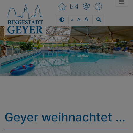
A
A
A
You can use the keyboard arrow keys
Geyer weihnachtet ...