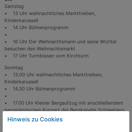
Samstag
• 13 Uhr weihnachtliches Markttreiben,
Kinderkarussell
• 14 Uhr Bühnenprogramm
•
• 16 Uhr Der Weihnachtsmann und seine Wichtel
besuchen den Weihnachtsmarkt
• 17 Uhr Turmblasen vom Kirchturm
Sonntag
• 13.00 Uhr weihnachtliches Markttreiben,
Kinderkarussell
• 14.30 Uhr Bühnenprogramm
•
• 17.00 Uhr Kleiner Bergaufzug mit anschließendem
bergmännischen Konzert der Bergkapelle Schneeberg
Wichtelwerkstatt an beiden Tagen 14:30-17 Uhr
Hinweis zu Cookies
2 Turmmuseum - Sa 13 – 19 Uhr, So 13 – 18 Uhr