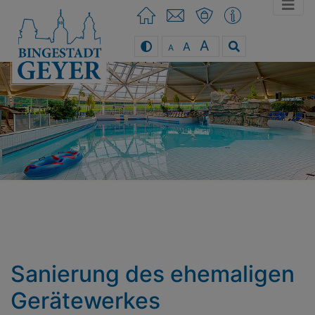
A
A
A
You can use the keyboard arrow keys
Sanierung des ehemaligen
Gerätewerkes