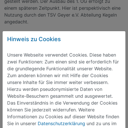
gestellt werden. Der Ausbau des 1. OG erfolgt zu
einem späteren Zeitpunkt. Hier ist perspektivisch eine
Nutzung durch den TSV Geyer e.V. Abteilung Kegeln
angedacht.
Wir werden zum Bauvorhaben in regelmäßigen
Hinweis zu Cookies
Abständen hier informieren.
Unsere Webseite verwendet Cookies. Diese haben
zwei Funktionen: Zum einen sind sie erforderlich für
die grundlegende Funktionalität unserer Website.
Zum anderen können wir mit Hilfe der Cookies
unsere Inhalte für Sie immer weiter verbessern.
Hierzu werden pseudonymisierte Daten von
Website-Besuchern gesammelt und ausgewertet.
Das Einverständnis in die Verwendung der Cookies
Sie haben Fragen ?
können Sie jederzeit widerrufen. Weitere
Informationen zu Cookies auf dieser Website finden
Stadtverwaltung Geyer
Sie in unserer
Datenschutzerklärung
und zu uns im
Altmarkt 1 · 09468 Geyer