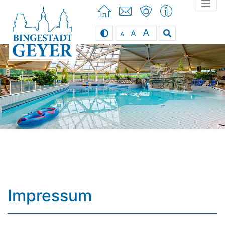
A
A
A
You can use the keyboard arrow keys
Impressum