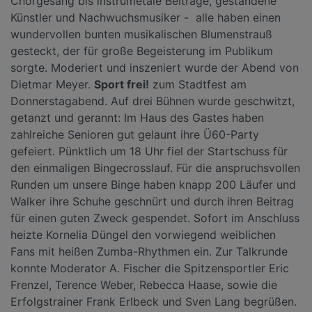
Chorgesang bis instrumetale Beiträge, gestandene
Künstler und Nachwuchsmusiker - alle haben einen
wundervollen bunten musikalischen Blumenstrauß
gesteckt, der für große Begeisterung im Publikum
sorgte. Moderiert und inszeniert wurde der Abend von
Dietmar Meyer.
Sport frei!
zum Stadtfest am
Donnerstagabend. Auf drei Bühnen wurde geschwitzt,
getanzt und gerannt: Im Haus des Gastes haben
zahlreiche Senioren gut gelaunt ihre Ü60-Party
gefeiert. Pünktlich um 18 Uhr fiel der Startschuss für
den einmaligen Bingecrosslauf. Für die anspruchsvollen
Runden um unsere Binge haben knapp 200 Läufer und
Walker ihre Schuhe geschnürt und durch ihren Beitrag
für einen guten Zweck gespendet. Sofort im Anschluss
heizte Kornelia Düngel den vorwiegend weiblichen
Fans mit heißen Zumba-Rhythmen ein. Zur Talkrunde
konnte Moderator A. Fischer die Spitzensportler Eric
Frenzel, Terence Weber, Rebecca Haase, sowie die
Erfolgstrainer Frank Erlbeck und Sven Lang begrüßen.