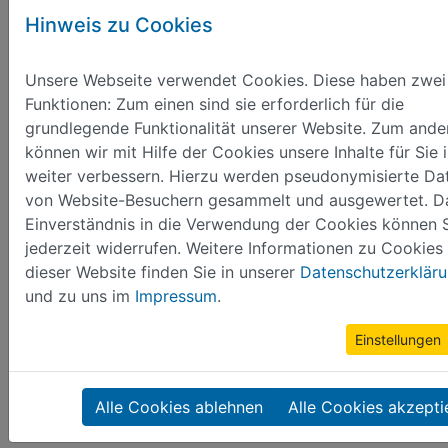
geschaffen wurde. Der
große historische Festumzug
Hinweis zu Cookies
zu 550 Jahre Stadtrecht Geyer
war der Höhepunkt
am Sonntag. Was für ein Aufgebot an eindrucksvollen
Bildern, aufwendig geschmückten Wagen und
Unsere Webseite verwendet Cookies. Diese haben zwei
Darstellern. Herzlichen Dank an alle Mitwirkenden - ihr
Funktionen: Zum einen sind sie erforderlich für die
ward großartig! Massenhaft Schaulustige sammelten
grundlegende Funktionalität unserer Website. Zum ande
sich an den Straßen und bejubelten den zweistündigen
können wir mit Hilfe der Cookies unsere Inhalte für Sie
Festumzug. Der historische Markt, der Schützenplatz
weiter verbessern. Hierzu werden pseudonymisierte Da
und das Festzelt an der Binge waren auch heute
von Website-Besuchern gesammelt und ausgewertet. D
wieder Schauplatz von verschiedensten Aktionen wie
Einverständnis in die Verwendung der Cookies können 
Hähnewettkrähen, Archery Trap Shooting, Bungee-
jederzeit widerrufen. Weitere Informationen zu Cookies
Trampolin, Kegeln, Tanz und Musik, Gauklerei, Stein-,
dieser Website finden Sie in unserer
Datenschutzerklär
Holz- und Mineralienbearbeitung, mittelalterlichem
und zu uns im
Impressum
.
Lagerleben und vielem mehr. Als Abschluss fanden
noch die Prämierungen der schönsten Schmückung,
Einstellungen
des Fotowettbewerbes und der Luftballonaktion statt.
Die Ergebnisse finden Sie unter der jeweiligen Rubrik
Alle Cookies ablehnen
Alle Cookies akzepti
im Hauptmenü.