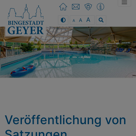
A
A
A
You can use the keyboard arrow keys
Veröffentlichung von
Satzungen