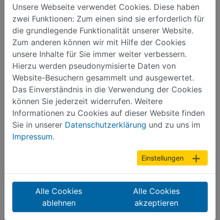
Unsere Webseite verwendet Cookies. Diese haben
135 KB
zwei Funktionen: Zum einen sind sie erforderlich für
Verwaltungsvorschrift zur Plakatierung und
die grundlegende Funktionalität unserer Website.
Nutzung auf Werbeträgern.pdf
Zum anderen können wir mit Hilfe der Cookies
210 KB
unsere Inhalte für Sie immer weiter verbessern.
Hierzu werden pseudonymisierte Daten von
Wappensatzung.pdf
Website-Besuchern gesammelt und ausgewertet.
617 KB
Das Einverständnis in die Verwendung der Cookies
können Sie jederzeit widerrufen. Weitere
Zum Lesen dieser Dokumente benötigen Sie den
Informationen zu Cookies auf dieser Website finden
Adobe Reader.
Sie in unserer
Datenschutzerklärung
und zu uns im
Die aktuelle Version können Sie hier downloaden:
Impressum
.
get.adobe.com/reader
Einstellungen
Alle Cookies
Alle Cookies
ablehnen
akzeptieren