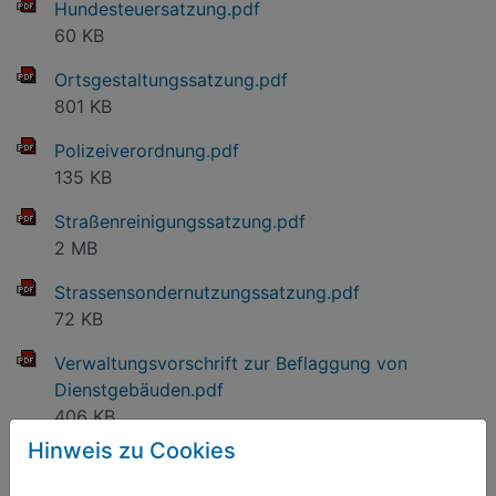
Hundesteuersatzung.pdf
60 KB
Ortsgestaltungssatzung.pdf
801 KB
Polizeiverordnung.pdf
135 KB
Straßenreinigungssatzung.pdf
2 MB
Strassensondernutzungssatzung.pdf
72 KB
Verwaltungsvorschrift zur Beflaggung von
Dienstgebäuden.pdf
406 KB
Hinweis zu Cookies
Verwaltungsvorschrift zur Erhebung von Gebühren
für die Erteilung von Negativzeugnissen