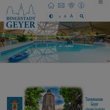
A
A
A
You can use the keyboard arrow keys