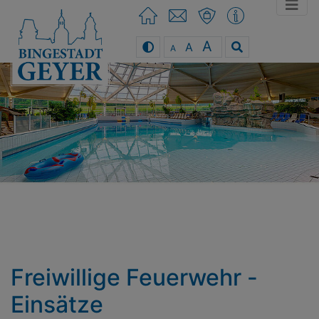
A
A
A
You can use the keyboard arrow keys
Freiwillige Feuerwehr -
Einsätze