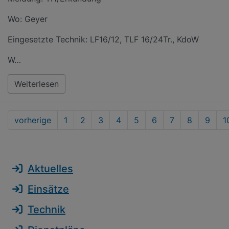
Wo: Geyer
Eingesetzte Technik: LF16/12, TLF 16/24Tr., KdoW
W…
Weiterlesen
vorherige
1
2
3
4
5
6
7
8
9
1
Aktuelles
Einsätze
Technik