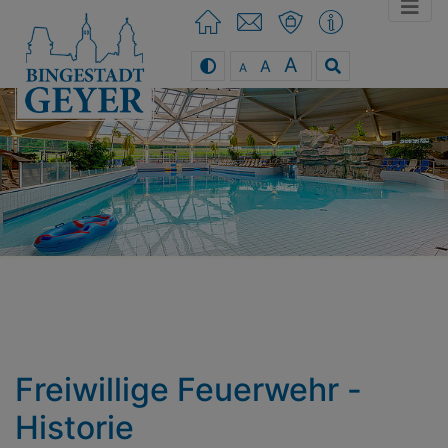
A
A
A
You can use the keyboard arrow keys
Freiwillige Feuerwehr -
Historie