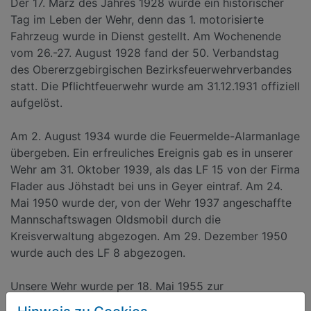
Der 17. März des Jahres 1928 wurde ein historischer
Tag im Leben der Wehr, denn das 1. motorisierte
Fahrzeug wurde in Dienst gestellt. Am Wochenende
vom 26.-27. August 1928 fand der 50. Verbandstag
des Obererzgebirgischen Bezirksfeuerwehrverbandes
statt. Die Pflichtfeuerwehr wurde am 31.12.1931 offiziell
aufgelöst.
Am 2. August 1934 wurde die Feuermelde-Alarmanlage
übergeben. Ein erfreuliches Ereignis gab es in unserer
Wehr am 31. Oktober 1939, als das LF 15 von der Firma
Flader aus Jöhstadt bei uns in Geyer eintraf. Am 24.
Mai 1950 wurde der, von der Wehr 1937 angeschaffte
Mannschaftswagen Oldsmobil durch die
Kreisverwaltung abgezogen. Am 29. Dezember 1950
wurde auch des LF 8 abgezogen.
Unsere Wehr wurde per 18. Mai 1955 zur
Stützpunktfeuerwehr ernannt. Mit dem 1. September